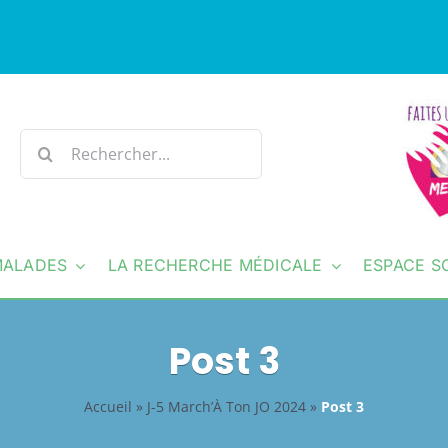
Rechercher:
MALADES
LA RECHERCHE MÉDICALE
ESPACE S
Post 3
Accueil
»
J-5 March’À Ton JO 2024
»
Post 3