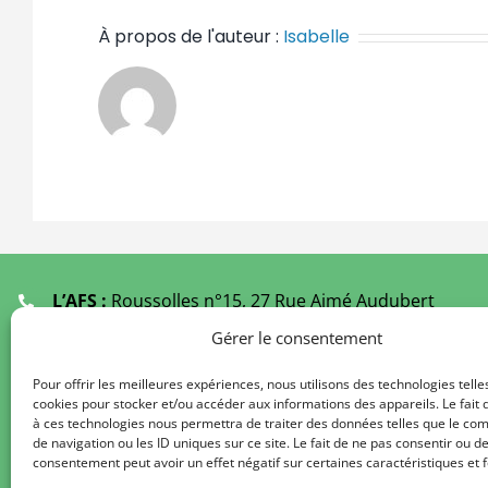
À propos de l'auteur :
Isabelle
L’AFS :
Roussolles n°15, 27 Rue Aimé Audubert
19000 TULLE
Gérer le consentement
Ecoutants :
05 55 21 61 49
(Fermé Juillet et Août)
Pour offrir les meilleures expériences, nous utilisons des technologies telle
cookies pour stocker et/ou accéder aux informations des appareils. Le fait 
Secrétariat au
09 67 29 61 49
à ces technologies nous permettra de traiter des données telles que le c
De 9 h à 12 h 00 / 14 h à 17 h 00
de navigation ou les ID uniques sur ce site. Le fait de ne pas consentir ou de
consentement peut avoir un effet négatif sur certaines caractéristiques et f
Délégations de l’AFS :
Liste des régions