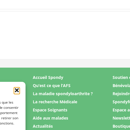
Accueil Spondy
Soutien 
Qu’est ce que l’AFS
Bénévol
La maladie spondyloarthrite ?
Rejoindr
La recherche Médicale
Spondyf
s que les
de consentir
Espace Soignants
Espace 
omportement
Aide aux malades
Newslet
 retirer son
onctions.
Actualités
Boutiqu