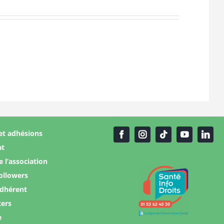
et adhésions
at
e l’association
ollowers
adhérent
ters
e