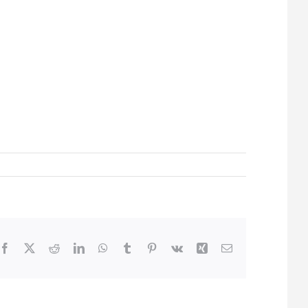
Facebook
X
Reddit
LinkedIn
WhatsApp
Tumblr
Pinterest
Vk
Xing
Email