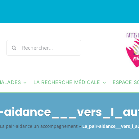
Rechercher:
MALADES
LA RECHERCHE MÉDICALE
ESPACE S
r-aidance___vers_l_au
La pair-aidance un accompagnement
»
La_pair-aidance___vers_l_