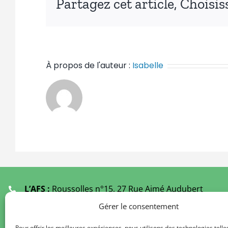
Partagez cet article, Choisi
À propos de l'auteur :
Isabelle
L’AFS :
Roussolles n°15, 27 Rue Aimé Audubert
19000 TULLE
Gérer le consentement
Ecoutants :
05 55 21 61 49
(Fermé Juillet et Août)
Pour offrir les meilleures expériences, nous utilisons des technologies telle