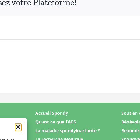
ssez votre Plateforme!
Accueil Spondy
Soutien 
Qu’est ce que l’AFS
Bénévol
La maladie spondyloarthrite ?
Rejoindr
La recherche Médicale
Spondyf
s que les