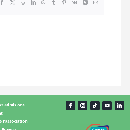
Facebook
X
Reddit
LinkedIn
WhatsApp
Tumblr
Pinterest
Vk
Xing
Email
et adhésions
at
e l’association
ollowers