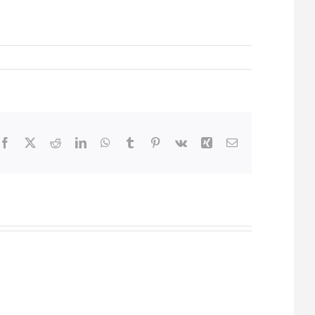
Facebook
X
Reddit
LinkedIn
WhatsApp
Tumblr
Pinterest
Vk
Xing
Email