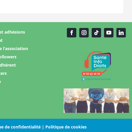
et adhésions
at
e l’association
ollowers
adhérent
ters
e
ue de confidentialité |
Politique de cookies