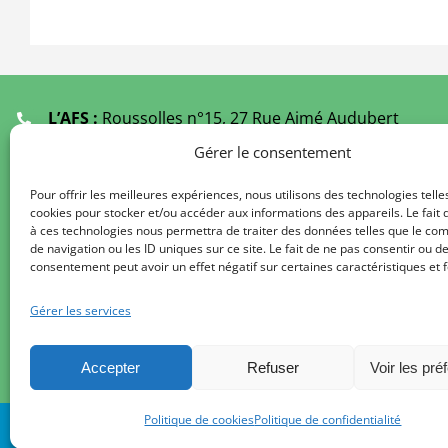
L’AFS :
Roussolles n°15, 27 Rue Aimé Audubert
19000 TULLE
Gérer le consentement
Ecoutants :
05 55 21 61 49
(Fermé Juillet et Août)
Pour offrir les meilleures expériences, nous utilisons des technologies telle
cookies pour stocker et/ou accéder aux informations des appareils. Le fait 
Secrétariat au
09 67 29 61 49
à ces technologies nous permettra de traiter des données telles que le c
De 9 h à 12 h 00 / 14 h à 17 h 00
de navigation ou les ID uniques sur ce site. Le fait de ne pas consentir ou de
consentement peut avoir un effet négatif sur certaines caractéristiques et f
Délégations de l’AFS :
Liste des régions
Gérer les services
Formulaire de contact
secretariat.afs@gmail.com
Accepter
Refuser
Voir les pré
Politique de cookies
Politique de confidentialité
© AFS – Association France Spondyloarthrites