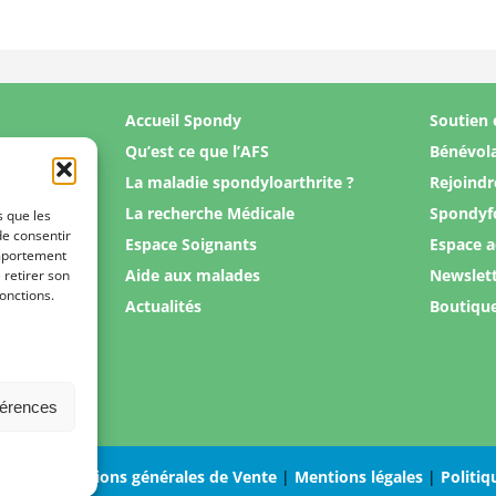
Accueil Spondy
Soutien 
Qu’est ce que l’AFS
Bénévol
La maladie spondyloarthrite ?
Rejoindr
La recherche Médicale
Spondyf
s que les
de consentir
Espace Soignants
Espace 
omportement
Aide aux malades
Newslet
 retirer son
onctions.
Actualités
Boutiqu
férences
Conditions générales de Vente
|
Mentions légales
|
Politiq