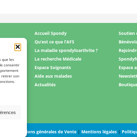
Accueil Spondy
Soutien 
Qu’est ce que l’AFS
Bénévol
La maladie spondyloarthrite ?
Rejoindr
La recherche Médicale
Spondyf
s que les
de consentir
Espace Soignants
Espace 
omportement
Aide aux malades
Newslet
 retirer son
onctions.
Actualités
Boutiqu
férences
Conditions générales de Vente
|
Mentions légales
|
Politiq