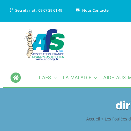
Passer
Secrétariat : 09 67 29 61 49
Nous Contacter
au
contenu
L’AFS
LA MALADIE
AIDE AUX 
di
Accueil
»
Les Foulées d