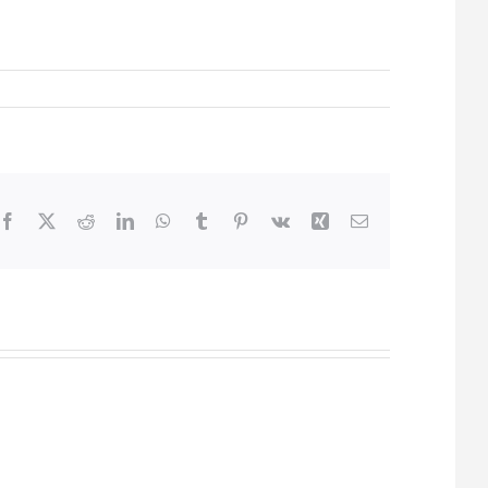
Facebook
X
Reddit
LinkedIn
WhatsApp
Tumblr
Pinterest
Vk
Xing
Email