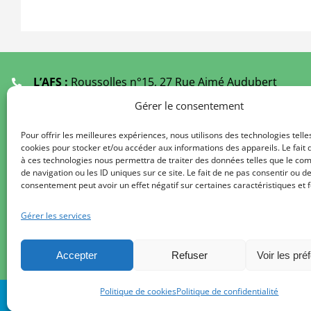
L’AFS :
Roussolles n°15, 27 Rue Aimé Audubert
19000 TULLE
Gérer le consentement
Ecoutants :
05 55 21 61 49
(Fermé Juillet et Août)
Pour offrir les meilleures expériences, nous utilisons des technologies telle
cookies pour stocker et/ou accéder aux informations des appareils. Le fait 
Secrétariat au
09 67 29 61 49
à ces technologies nous permettra de traiter des données telles que le c
De 9 h à 12 h 00 / 14 h à 17 h 00
de navigation ou les ID uniques sur ce site. Le fait de ne pas consentir ou de
consentement peut avoir un effet négatif sur certaines caractéristiques et f
Délégations de l’AFS :
Liste des régions
Gérer les services
Formulaire de contact
secretariat.afs@gmail.com
Accepter
Refuser
Voir les pré
Politique de cookies
Politique de confidentialité
© AFS – Association France Spondyloarthrites