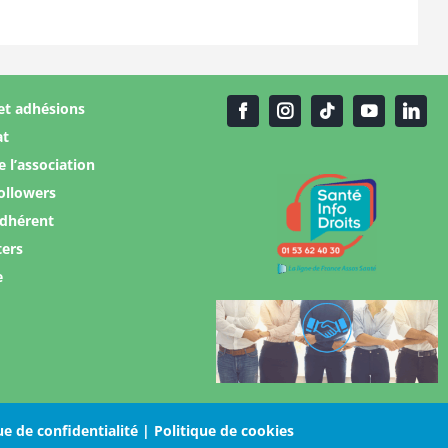
et adhésions
at
e l’association
ollowers
adhérent
ters
e
ue de confidentialité |
Politique de cookies