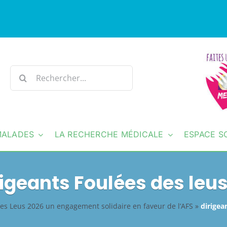
Rechercher:
MALADES
LA RECHERCHE MÉDICALE
ESPACE S
rigeants Foulées des leus
es Leus 2026 un engagement solidaire en faveur de l’AFS
»
dirigea