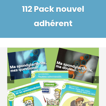
L’AFS
112 Pack nouvel
La maladie
adhérent
Aide aux malades
La recherche médicale
Espace soignants
Actualités
Nous rejoindre