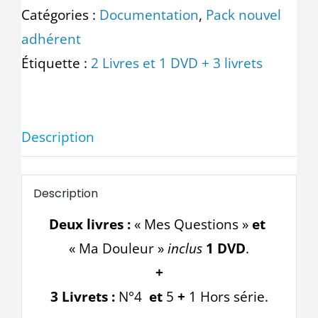
112
Catégories :
Documentation
,
Pack nouvel
Pack
adhérent
nouvel
Étiquette :
2 Livres et 1 DVD + 3 livrets
adhérent
Description
Description
Deux livres :
« Mes Questions »
et
« Ma Douleur »
inclus
1 DVD
.
+
3 Livrets :
N°4
et
5
+
1 Hors série.