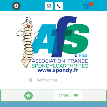
Passer
0
au
contenu
Rechercher:
MENU