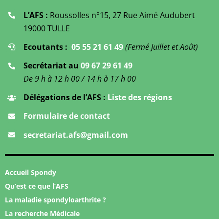
L’AFS :
Roussolles n°15, 27 Rue Aimé Audubert
19000 TULLE
Ecoutants :
05 55 21 61 49
(Fermé Juillet et Août)
Secrétariat au
09 67 29 61 49
De 9 h à 12 h 00 / 14 h à 17 h 00
Délégations de l’AFS :
Liste des régions
Formulaire de contact
secretariat.afs@gmail.com
Accueil Spondy
Qu’est ce que l’AFS
La maladie spondyloarthrite ?
La recherche Médicale