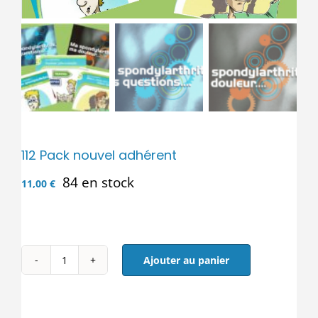
Boutique Produits
112 Pack nouvel adhérent
84 en stock
11,00
€
Ajouter au panier
quantité
de