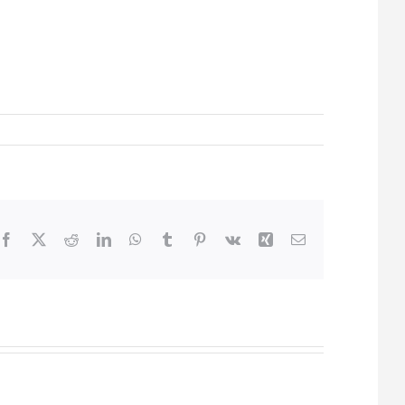
Facebook
X
Reddit
LinkedIn
WhatsApp
Tumblr
Pinterest
Vk
Xing
Email