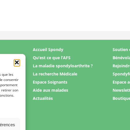
Accueil Spondy
Soutien 
Qu’est ce que l’AFS
Bénévol
La maladie spondyloarthrite ?
Rejoindr
La recherche Médicale
Spondyf
s que les
de consentir
Espace Soignants
Espace 
omportement
Aide aux malades
Newslet
 retirer son
onctions.
Actualités
Boutiqu
férences