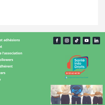
et adhésions
at
e l’association
ollowers
adhérent
ters
e