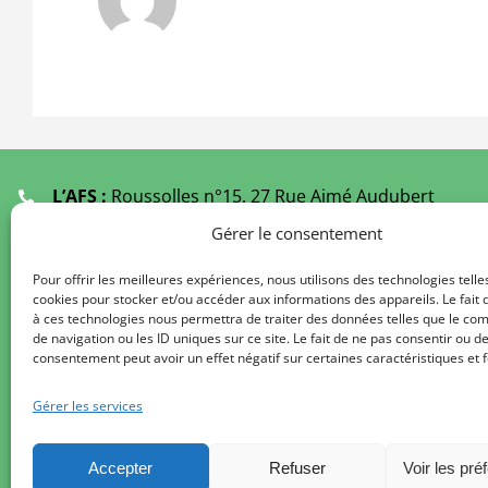
L’AFS :
Roussolles n°15, 27 Rue Aimé Audubert
19000 TULLE
Gérer le consentement
Ecoutants :
05 55 21 61 49
(Fermé Juillet et Août)
Pour offrir les meilleures expériences, nous utilisons des technologies telle
cookies pour stocker et/ou accéder aux informations des appareils. Le fait 
Secrétariat au
09 67 29 61 49
à ces technologies nous permettra de traiter des données telles que le c
De 9 h à 12 h 00 / 14 h à 17 h 00
de navigation ou les ID uniques sur ce site. Le fait de ne pas consentir ou de
consentement peut avoir un effet négatif sur certaines caractéristiques et f
Délégations de l’AFS :
Liste des régions
Gérer les services
Formulaire de contact
secretariat.afs@gmail.com
Accepter
Refuser
Voir les pré