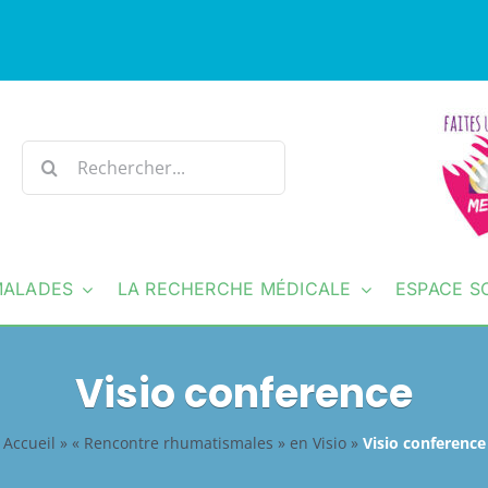
Rechercher:
MALADES
LA RECHERCHE MÉDICALE
ESPACE S
Visio conference
Accueil
»
« Rencontre rhumatismales » en Visio
»
Visio conference