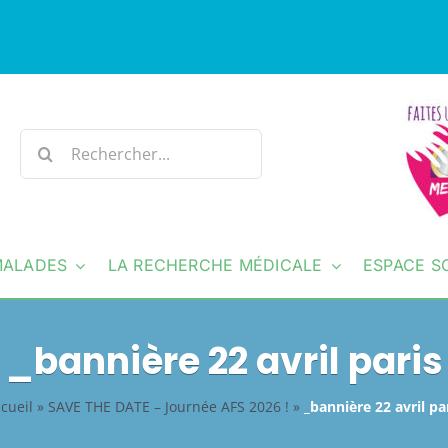
Rechercher:
MALADES
LA RECHERCHE MÉDICALE
ESPACE S
_bannière 22 avril paris
cueil
»
SAVE THE DATE – Journée AFS 2026 !
»
_bannière 22 avril pa