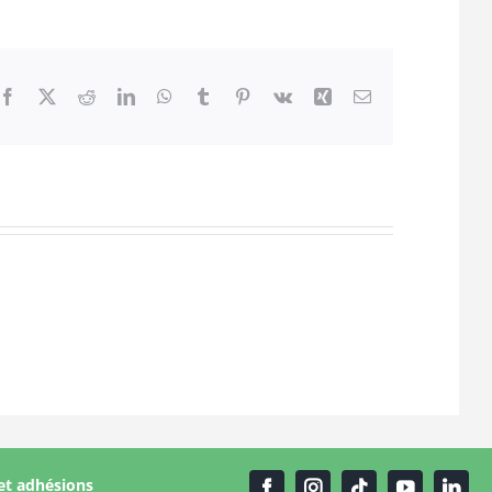
Facebook
X
Reddit
LinkedIn
WhatsApp
Tumblr
Pinterest
Vk
Xing
Email
et adhésions