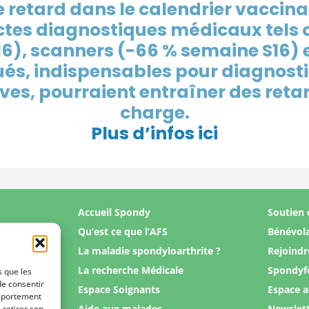
e retard dans le calendrier vaccina
ctes diagnostiques médicaux tels 
6), scanners (-66 % semaine S16) e
és, indispensables pour diagnosti
es, pourraient entraîner des retar
charge.
Plus d’infos ici
Accueil Spondy
Soutien 
Qu’est ce que l’AFS
Bénévol
La maladie spondyloarthrite ?
Rejoindr
La recherche Médicale
Spondyf
s que les
de consentir
Espace Soignants
Espace 
omportement
Aide aux malades
Newslet
 retirer son