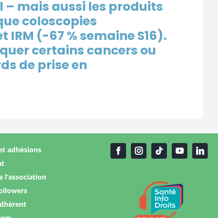
l – mais aussi les produits
que coloscopies
t IRM (-67 % semaine S16).
quer certains
cancers ou
ds de prise en
et adhésions
at
e l’association
ollowers
adhérent
ters