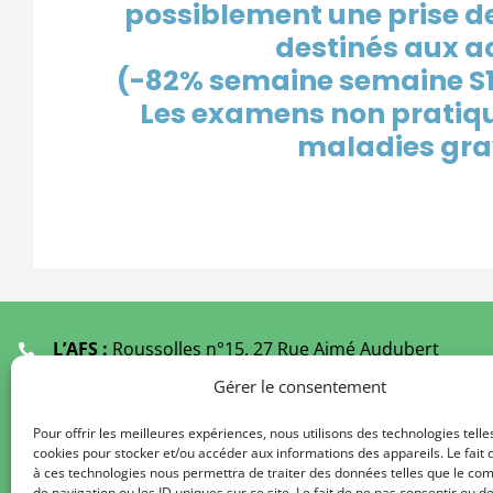
possiblement une
prise d
destinés aux a
(-82% semaine
semaine S1
Les examens non pratiqu
maladies grav
L’AFS :
Roussolles n°15, 27 Rue Aimé Audubert
19000 TULLE
Gérer le consentement
Ecoutants :
05 55 21 61 49
(Fermé Juillet et Août)
Pour offrir les meilleures expériences, nous utilisons des technologies telle
cookies pour stocker et/ou accéder aux informations des appareils. Le fait 
Secrétariat au
09 67 29 61 49
à ces technologies nous permettra de traiter des données telles que le c
De 9 h à 12 h 00 / 14 h à 17 h 00
de navigation ou les ID uniques sur ce site. Le fait de ne pas consentir ou de