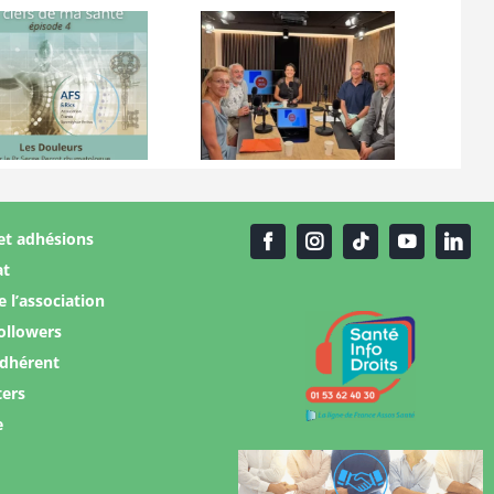
Prochain
Replay
podcast
journée
ECR 2026 :
AFS 19 juin
L’AFS
à Paris
participe
et adhésions
at
e l’association
ollowers
adhérent
ters
e