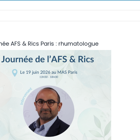
née AFS & Rics Paris : rhumatologue
age
ndie