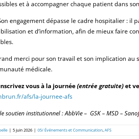
ssibles et à accompagner chaque patient dans son 
on engagement dépasse le cadre hospitalier : il p
ibilisation et d’information, afin de mieux faire c
ibles.
rand merci pour son travail et son implication au s
unauté médicale.
Inscrivez vous à la journée
(entrée gratuite)
et v
brun.fr/afs/la-journee-afs
le soutien institutionnel :
AbbVie –
GSK –
MSD
–
Sanof
belle
|
5 juin 2026
|
05/ Événements et Communication
,
AFS