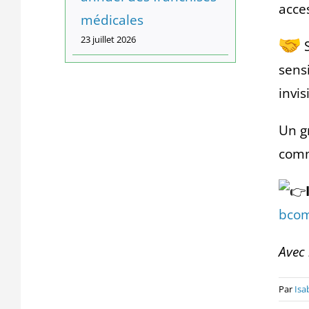
acce
médicales
23 juillet 2026
S
sens
invis
Un g
comm
bcom
Avec 
Par
Isa