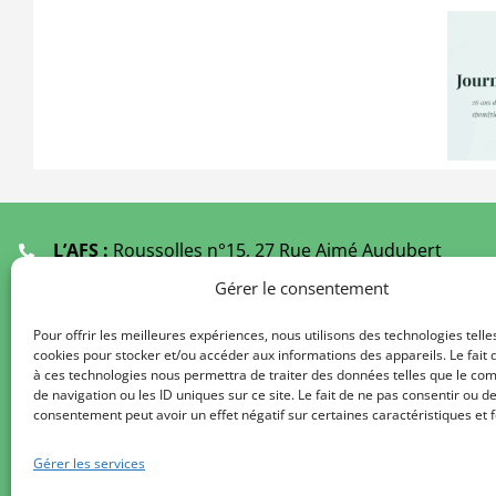
Replay
journée
AFS 19 juin
à Paris
L’AFS :
Roussolles n°15, 27 Rue Aimé Audubert
19000 TULLE
Gérer le consentement
Ecoutants :
05 55 21 61 49
(Fermé Juillet et Août)
Pour offrir les meilleures expériences, nous utilisons des technologies telle
cookies pour stocker et/ou accéder aux informations des appareils. Le fait 
Secrétariat au
09 67 29 61 49
à ces technologies nous permettra de traiter des données telles que le c
De 9 h à 12 h 00 / 14 h à 17 h 00
de navigation ou les ID uniques sur ce site. Le fait de ne pas consentir ou de
consentement peut avoir un effet négatif sur certaines caractéristiques et f
Délégations de l’AFS :
Liste des régions
Gérer les services
Formulaire de contact