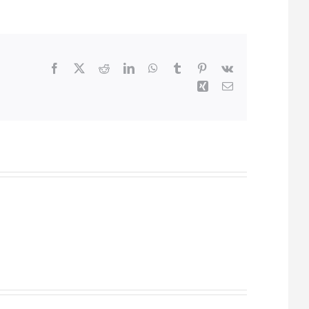
Facebook
X
Reddit
LinkedIn
WhatsApp
Tumblr
Pinterest
Vk
Xing
Email