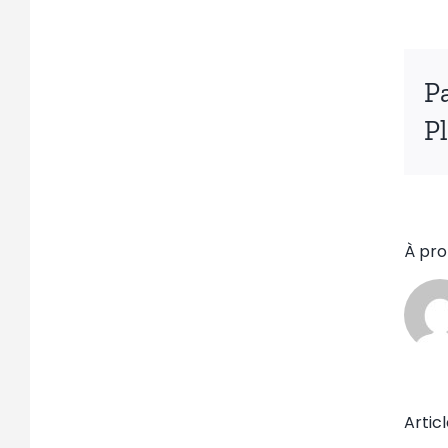
Pa
P
À pro
Articl