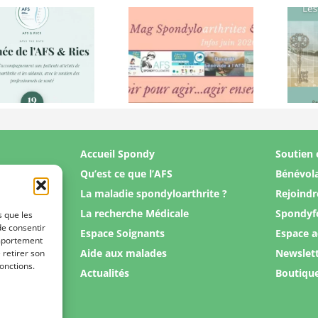
Les clefs de
Edito
ma santé
Spondy
épisode 4 :
Mag juin
les
2026
douleurs
Accueil Spondy
Soutien 
Qu’est ce que l’AFS
Bénévol
La maladie spondyloarthrite ?
Rejoindr
La recherche Médicale
Spondyf
s que les
de consentir
Espace Soignants
Espace 
omportement
Aide aux malades
Newslet
 retirer son
onctions.
Actualités
Boutiqu