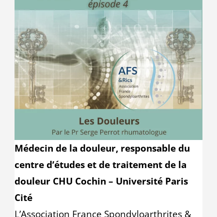
l'image
Boutique Produits
agrandie
Médecin de la douleur, responsable du
centre d’études et de traitement de la
douleur CHU Cochin – Université Paris
Cité
L’Association France Spondyloarthrites &