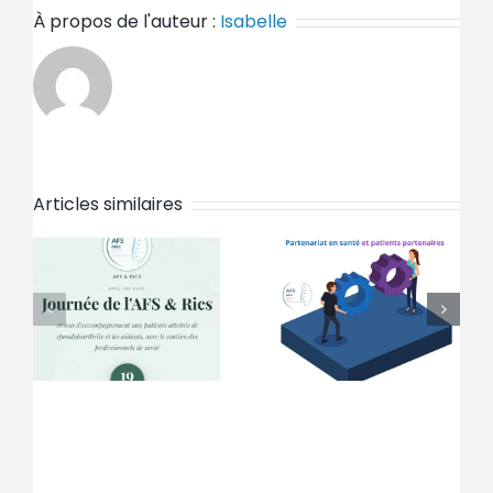
À propos de l'auteur :
Isabelle
Articles similaires
HAS, Le
Edito
partenariat
Spondy
patient en
Mag juin
santé.
2026