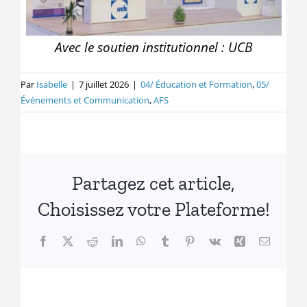
Avec le soutien institutionnel : UCB
Par
Isabelle
|
7 juillet 2026
|
04/ Éducation et Formation
,
05/
Événements et Communication
,
AFS
Partagez cet article,
Choisissez votre Plateforme!
Facebook
X
Reddit
LinkedIn
WhatsApp
Tumblr
Pinterest
Vk
Xing
Email