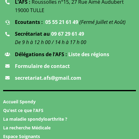
L’AFS :
Roussolles n°15, 27 Rue Aimé Audubert
19000 TULLE
Ecoutants :
05 55 21 61 49
(Fermé Juillet et Août)
Secrétariat au
09 67 29 61 49
De 9 h à 12 h 00 / 14 h à 17 h 00
Délégations de l’AFS :
Liste des régions
Formulaire de contact
secretariat.afs@gmail.com
Accueil Spondy
Qu’est ce que l’AFS
La maladie spondyloarthrite ?
La recherche Médicale
Espace Soignants