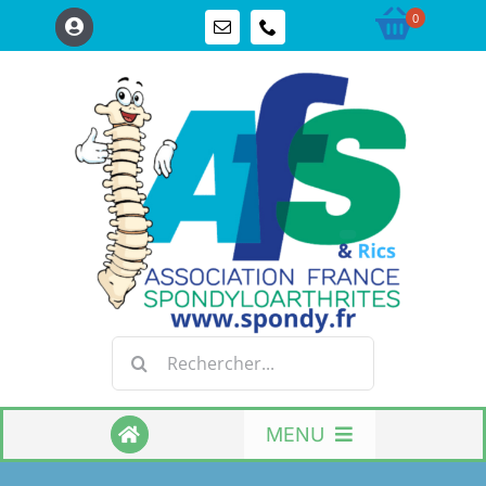
Passer
0
au
contenu
Rechercher:
MENU