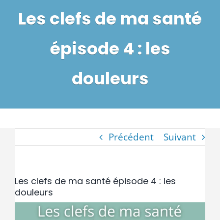
L’AFS
Les clefs de ma santé
La maladie
épisode 4 : les
Aide aux malades
douleurs
La recherche médicale
Espace soignants
Précédent
Suivant
Actualités
Les clefs de ma santé épisode 4 : les
douleurs
Nous rejoindre
Voir