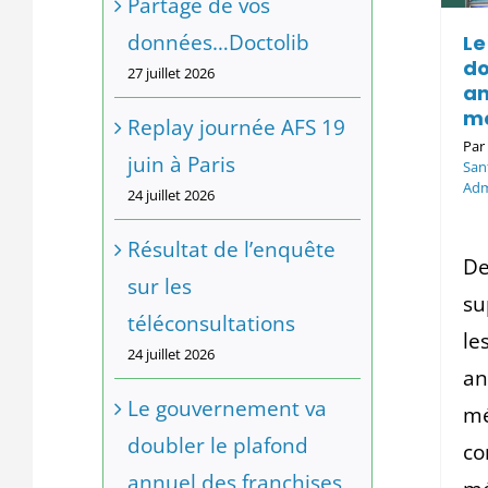
Partage de vos
01/ Santé et Médecine
07/
Administration et Lois
Médicaments
données…Doctolib
Le
do
27 juillet 2026
an
mé
Replay journée AFS 19
Pa
juin à Paris
San
Adm
24 juillet 2026
Résultat de l’enquête
De
sur les
su
téléconsultations
le
24 juillet 2026
an
Le gouvernement va
mé
doubler le plafond
co
annuel des franchises