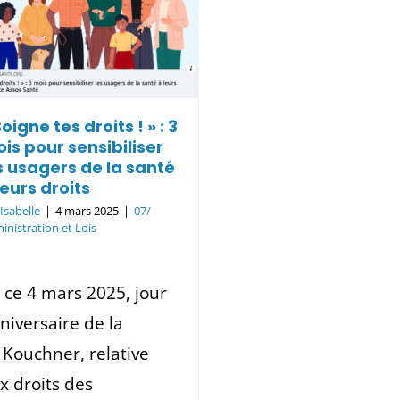
Soigne tes droits ! » : 3
is pour sensibiliser
s usagers de la santé
leurs droits
r
Isabelle
|
4 mars 2025
|
07/
inistration et Lois
 ce 4 mars 2025, jour
niversaire de la
i Kouchner, relative
x droits des