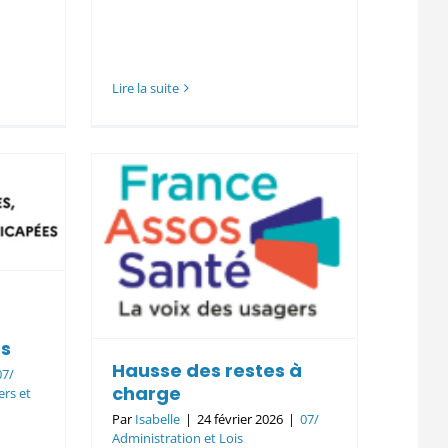
Lire la suite
restes
e
et Lois
es
Hausse des restes à
07/
charge
ers et
Par
Isabelle
|
24 février 2026
|
07/
Administration et Lois