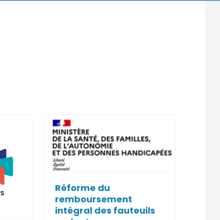
 du
ment
des
ulants
Réforme du
et Lois
remboursement
intégral des fauteuils