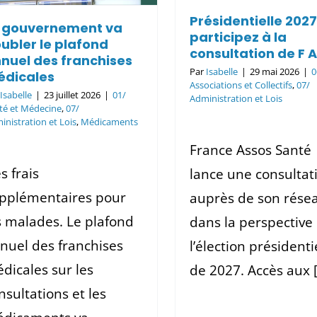
Administration et Lois
Présidentielle 202
 gouvernement va
participez à la
ubler le plafond
consultation de F A
nuel des franchises
Par
Isabelle
|
29 mai 2026
|
0
dicales
Associations et Collectifs
,
07/
r
Isabelle
|
23 juillet 2026
|
01/
Administration et Lois
té et Médecine
,
07/
inistration et Lois
,
Médicaments
France Assos Santé
s frais
lance une consultat
pplémentaires pour
auprès de son rése
s malades. Le plafond
dans la perspective
nuel des franchises
l’élection présidenti
dicales sur les
de 2027. Accès aux [.
nsultations et les