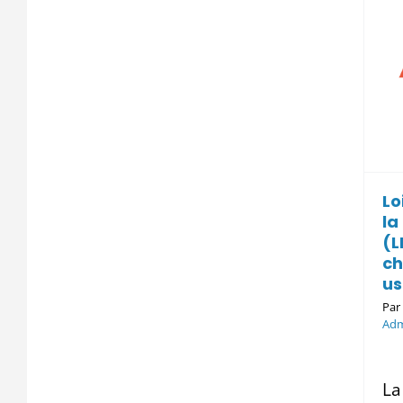
financement de la
Sécurité sociale
(LFSS) 2026 :
quels
changements
pour les usagers ?
Lo
07/ Administration et Lois
la
(L
ch
us
Pa
Adm
La