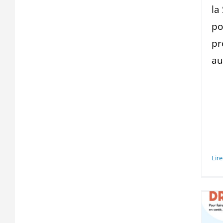
la
po
pr
au
Lire
« Soigne tes droits
! » : 3 mois pour