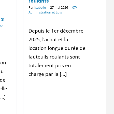
roulants
7
Par
Isabelle
|
27 mai 2026
|
07/
Administration et Lois
 S
6/
Depuis le 1er décembre
2025, l’achat et la
location longue durée de
fauteuils roulants sont
ion
totalement pris en
au
charge par la [...]
 de
elle
..]