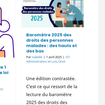
 des
es
 des
s bas
Baromètre 2025 des
Lois
Droit
droits des personnes
malades : des hauts et
des bas
Par
Isabelle
|
1 avril 2025
|
07/
Administration et Lois
,
Droit
e 1
e loi
Une édition contrastée.
C’est ce qui ressort de la
07/
lecture du baromètre
2025 des droits des