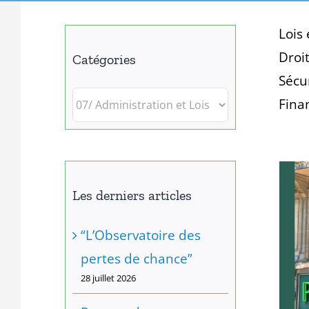
Lois 
Droi
Catégories
Sécur
Catégories
Fina
Le gouvernement
Les derniers articles
va doubler le
plafond annuel
“L’Observatoire des
pertes de chance”
des franchises
28 juillet 2026
médicales