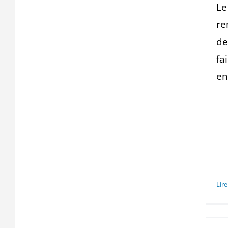
Le
re
de
fa
en
Lire
Loi de