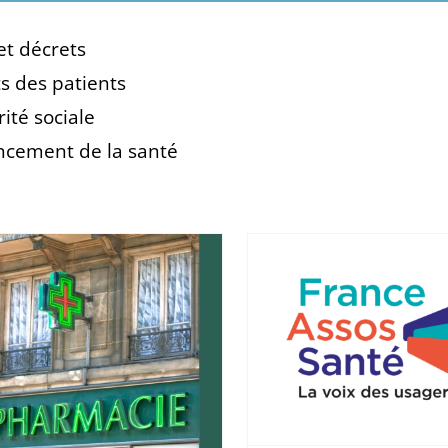
et décrets
ts des patients
ité sociale
ncement de la santé
Réforme
Présidentielle
rembourse
2027 participez à
intégral 
la consultation de
fauteuils ro
F A S
07/ Administration 
06/ Associations et Collectifs
07/