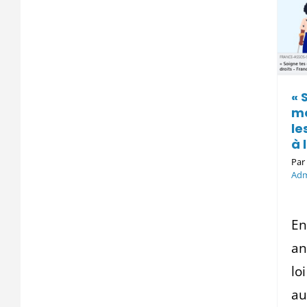
sensibiliser les
usagers de la
santé à leurs
droits
« 
07/ Administration et Lois
mo
le
à 
Pa
Adm
En
an
lo
au