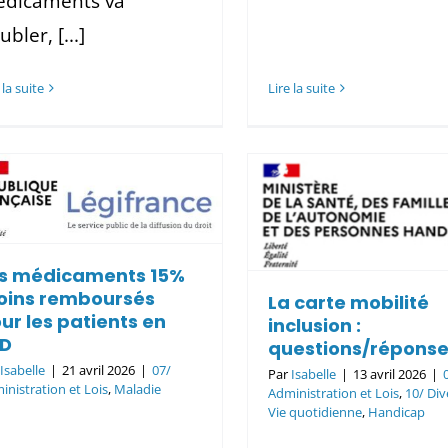
dicaments va
ubler, [...]
Lire la suite
 la suite
La carte mobilité
inclusion :
Hausse des 
questions/réponses
à charg
s médicaments 15%
07/ Administration et Lois
10/ Divers
ins remboursés
La carte mobilité
et Vie quotidienne
Handicap
07/ Administration 
ur les patients en
inclusion :
LD
questions/répons
r
Isabelle
|
21 avril 2026
|
07/
Par
Isabelle
|
13 avril 2026
|
inistration et Lois
,
Maladie
Administration et Lois
,
10/ Div
Vie quotidienne
,
Handicap