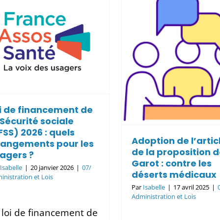
des droits
Adoption de
personn
l’article 1 de la
malades :
proposition de loi
hauts et de
Garot : contre les
07/ Administration et 
déserts médicaux
i de financement de
07/ Administration et Lois
 Sécurité sociale
FSS) 2026 : quels
Adoption de l’articl
angements pour les
de la proposition d
agers ?
Garot : contre les
r
Isabelle
|
20 janvier 2026
|
07/
déserts médicaux
inistration et Lois
Par
Isabelle
|
17 avril 2025
|
Administration et Lois
 loi de financement de